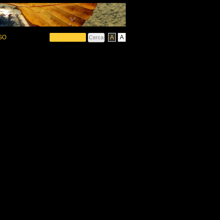
SO
A
A
ONE E INDICI
RIDIONALE E CORVO
LI – CAPRAI
COLO SUD – RIO ARNO –
CCOLO EST
COLO TORRI E FIAMME
SCRIMONE – PERA
ANDE – OCCIDENTALE
CAMBI
ANDE – CENTRALE