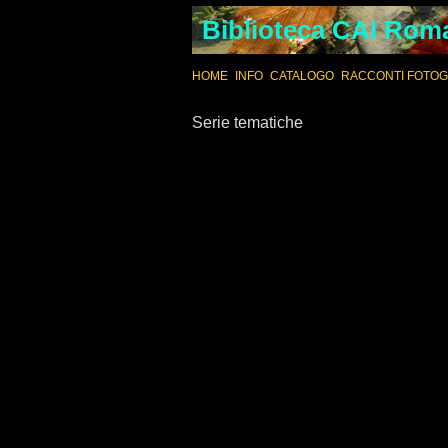
Biblioteca CAI Rom
Vai
HOME
INFO
CATALOGO
RACCONTI FOTOG
al
contenuto
Serie tematiche