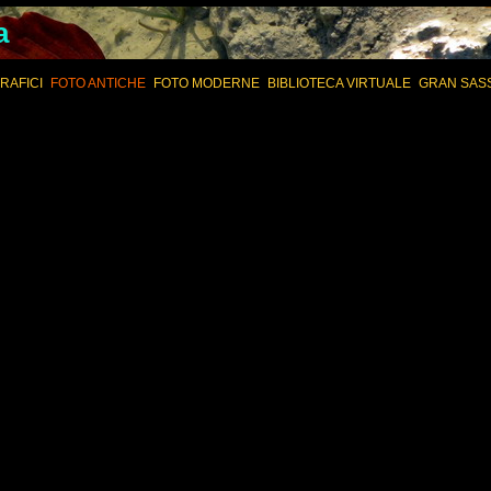
a
RAFICI
FOTO ANTICHE
FOTO MODERNE
BIBLIOTECA VIRTUALE
GRAN SAS
ARCHIVIO LANDI VITTORJ
AMERICA DEL SUD
ALV – APPENNINO CENTRALE
INTRODUZI
DORSALE ADRIATICA
ARCHIVIO ANGELO MAURIZI
AMERICA DEL NORD
ALBUM FOTO CON DATA
CATENA ME
ARCHIVIO GIORGIO VASARI
AGV – APPENNINO CENTRALE
INTERMESO
DORSALE CENTRALE
SERIE TEMATICHE
SERIE A – CRONOLOGICA
CORNO PIC
NORD
ALBUM MONOGRAFICI
ACCANTONAMENTI
CORNO PI
FOTO SINGOLE SU SUPPORTO
FOTO D’AUTORE
CORNO PIC
PANNELLI FOTOGRAFICI
ESCURSIONISMO
SPALLE
AQUILA – 
CORNO GR
TORRIONE 
CORNO GR